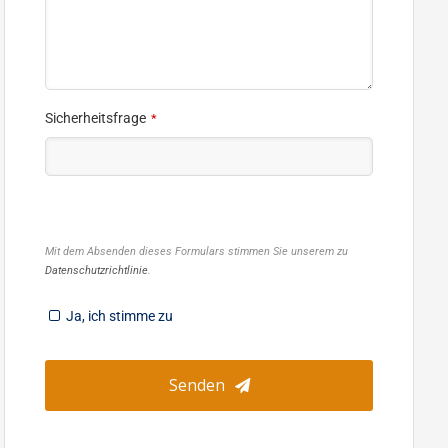
Website
Sicherheitsfrage
*
URL
*
Mit dem Absenden dieses Formulars stimmen Sie unserem zu
Datenschutzrichtlinie
.
Ja, ich stimme zu
Senden